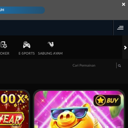
×
UH
POKER
E-SPORTS
SABUNG AYAM