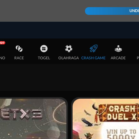
UND
INO
RACE
TOGEL
OLAHRAGA
CRASH GAME
ARCADE