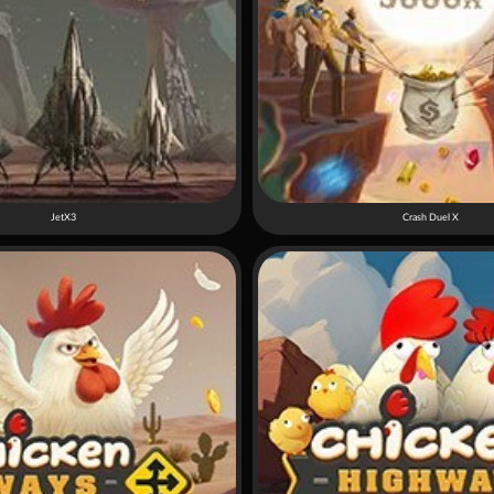
JetX3
Crash Duel X