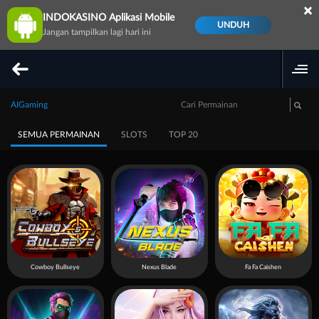
×
INDOKASINO Aplikasi Mobile
UNDUH
Jangan tampilkan lagi hari ini
AIGaming
SEMUA PERMAINAN
SLOTS
TOP 20
Cowboy Bullseye
Nexus Blade
Fa Fa Caishen