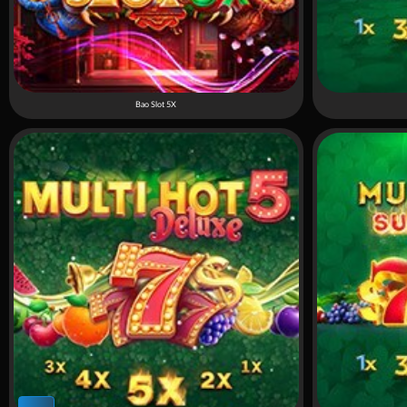
Bao Slot 5X