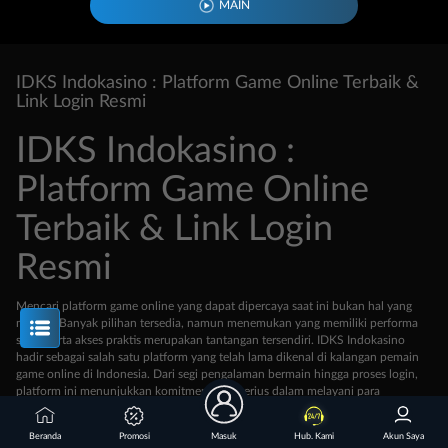
MAIN
IDKS Indokasino : Platform Game Online Terbaik &
Link Login Resmi
IDKS Indokasino :
Platform Game Online
Terbaik & Link Login
Resmi
Mencari platform game online yang dapat dipercaya saat ini bukan hal yang
mudah. Banyak pilihan tersedia, namun menemukan yang memiliki performa
stabil serta akses praktis merupakan tantangan tersendiri. IDKS Indokasino
hadir sebagai salah satu platform yang telah lama dikenal di kalangan pemain
game online di Indonesia. Dari segi pengalaman bermain hingga proses login,
platform ini menunjukkan komitmen yang serius dalam melayani para
pemainnya.
Sebagai platform yang telah beroperasi cukup lama, proses indokasino login
Beranda
Promosi
Masuk
Hub. Kami
Akun Saya