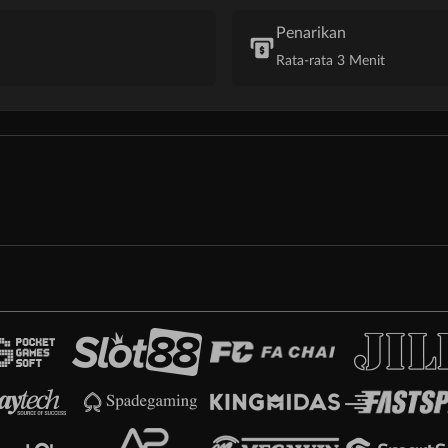
Penarikan
Rata-rata 3 Menit