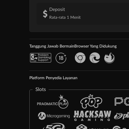
Deposit
Rata-rata 1 Menit
Tanggung Jawab Bermain
Browser Yang Didukung
Platform Penyedia Layanan
Slots