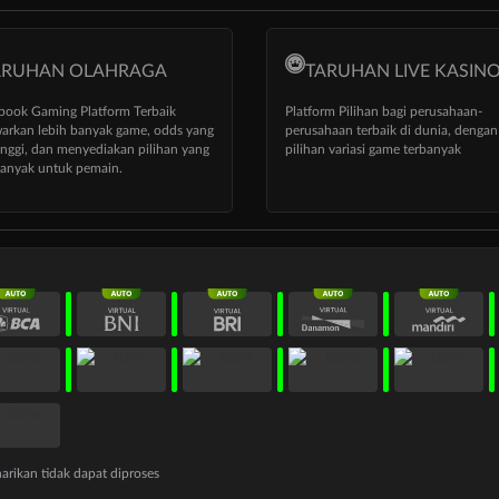
ARUHAN OLAHRAGA
TARUHAN LIVE KASIN
book Gaming Platform Terbaik
Platform Pilihan bagi perusahaan-
rkan lebih banyak game, odds yang
perusahaan terbaik di dunia, dengan
tinggi, dan menyediakan pilihan yang
pilihan variasi game terbanyak
banyak untuk pemain.
arikan tidak dapat diproses