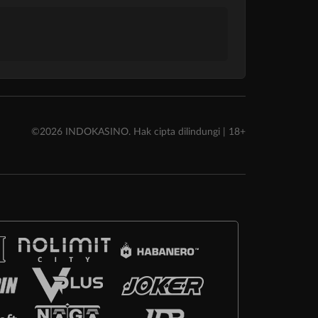
©2026 INDOKASINO. Hak cipta dilindungi | 18+