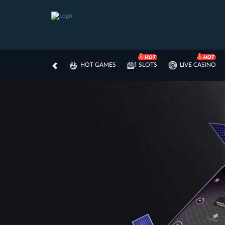
HOT GAMES
SLOTS
LIVE CASINO