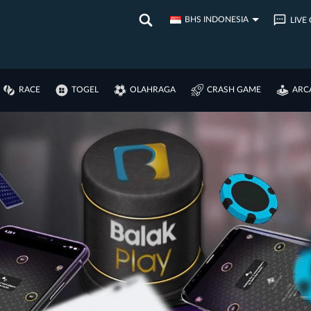
BHS INDONESIA
LIVE
RACE
TOGEL
OLAHRAGA
CRASH GAME
ARC