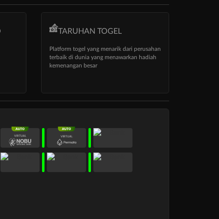
O
TARUHAN TOGEL
Platform togel yang menarik dari perusahan
terbaik di dunia yang menawarkan hadiah
kemenangan besar