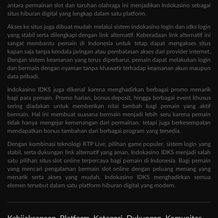
antara permainan slot dan taruhan olahraga ini menjadikan Indokasino sebagai
situs hiburan digital yang lengkap dalam satu platform.
Akses ke situs juga dibuat mudah melalui sistem indokasino login dan idks login
yang stabil serta dilengkapi dengan link alternatif. Keberadaan link alternatif ini
sangat membantu pemain di Indonesia untuk tetap dapat mengakses situs
kapan saja tanpa kendala jaringan atau pembatasan akses dari provider internet.
Dengan sistem keamanan yang terus diperbarui, pemain dapat melakukan login
dan bermain dengan nyaman tanpa khawatir terhadap keamanan akun maupun
data pribadi.
Indokasino IDKS juga dikenal karena menghadirkan berbagai promo menarik
bagi para pemain. Promo harian, bonus deposit, hingga berbagai event khusus
sering diadakan untuk memberikan nilai tambah bagi pemain yang aktif
bermain. Hal ini membuat suasana bermain menjadi lebih seru karena pemain
tidak hanya mengejar kemenangan dari permainan, tetapi juga berkesempatan
mendapatkan bonus tambahan dari berbagai program yang tersedia.
Dengan kombinasi teknologi RTP Live, pilihan game populer, sistem login yang
stabil, serta dukungan link alternatif yang aman, Indokasino IDKS menjadi salah
satu pilihan situs slot online terpercaya bagi pemain di Indonesia. Bagi pemain
yang mencari pengalaman bermain slot online dengan peluang menang yang
menarik serta akses yang mudah, Indokasino IDKS menghadirkan semua
elemen tersebut dalam satu platform hiburan digital yang modern.