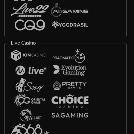
Live Casino