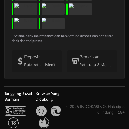
* Selama bank maintenance dan bank offline deposit dan penarikan
tidak dapat diproses
Deposit
Penarikan
Rata-rata 1 Menit
Rata-rata 3 Menit
Tanggung Jawab
Browser Yang
Bermain
Didukung
©2026 INDOKASINO. Hak cipta
dilindungi | 18+