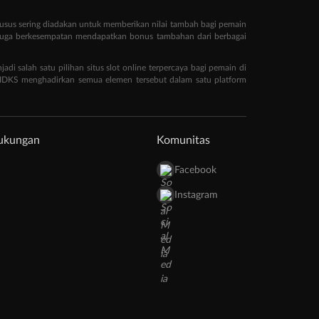
husus sering diadakan untuk memberikan nilai tambah bagi pemain
i juga berkesempatan mendapatkan bonus tambahan dari berbagai
di salah satu pilihan situs slot online terpercaya bagi pemain di
 IDKS menghadirkan semua elemen tersebut dalam satu platform
ukungan
Komunitas
Facebook
Instagram