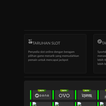
TARUHAN SLOT
T
Penyedia slot online dengan beragam
Sports
pilihan game menarik yang memudahkan
menawa
pemain untuk mencapai jackpot
lebih 
lebih 