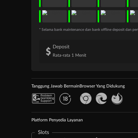
* Selama bank maintenance dan bank offline deposit dan pen
Deposit
Rata-rata 1 Menit
Tanggung Jawab Bermain
Browser Yang Didukung
Platform Penyedia Layanan
Slots