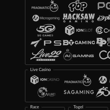
Live Casino
Race
Togel