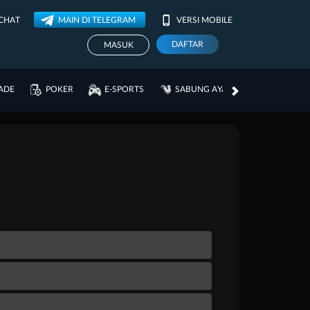
 CHAT
MAIN DI TELEGRAM
VERSI MOBILE
DAFTAR
MASUK
ADE
POKER
E-SPORTS
SABUNG AYAM
PROMOSI