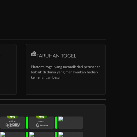
O
TARUHAN TOGEL
Platform togel yang menarik dari perusahan
terbaik di dunia yang menawarkan hadiah
kemenangan besar