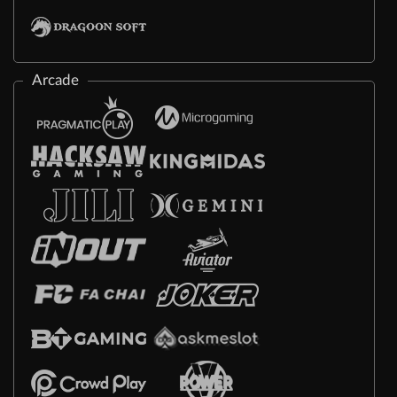
Arcade