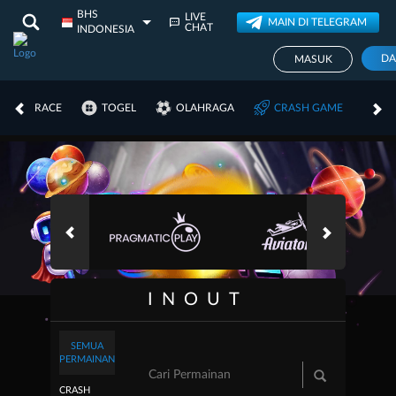
BHS
LIVE
MAIN DI TELEGRAM
CHAT
INDONESIA
DA
MASUK
RACE
TOGEL
OLAHRAGA
CRASH GAME
A
INOUT
SEMUA
PERMAINAN
CRASH