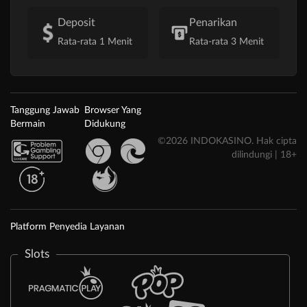
Deposit
Penarikan
Rata-rata 1 Menit
Rata-rata 3 Menit
Tanggung Jawab
Browser Yang
Bermain
Didukung
©2026 INDOKASINO. Hak cipta
dilindungi | 18+
Platform Penyedia Layanan
Slots