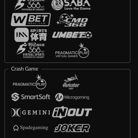
Crash Game