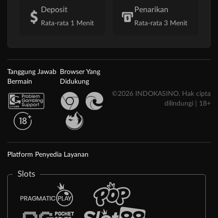
Deposit
Penarikan
Rata-rata 1 Menit
Rata-rata 3 Menit
Tanggung Jawab
Browser Yang
Bermain
Didukung
©2026 INDOKASINO. Hak cipta
dilindungi | 18+
Platform Penyedia Layanan
Slots