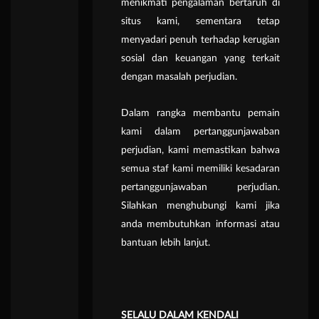
menikmati pengalaman bertaruh di
situs kami, sementara tetap
menyadari penuh terhadap kerugian
sosial dan keuangan yang terkait
dengan masalah perjudian.
Dalam rangka membantu pemain
kami dalam pertanggunjawaban
perjudian, kami memastikan bahwa
semua staf kami memiliki kesadaran
pertanggunjawaban perjudian.
Silahkan menghubungi kami jika
anda membutuhkan informasi atau
bantuan lebih lanjut.
SELALU DALAM KENDALI