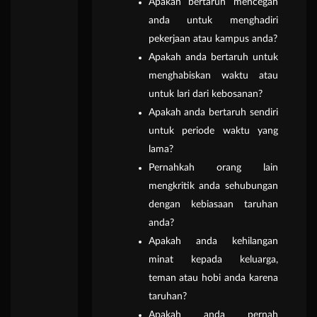
Apakah bertaruh mencegah
anda untuk menghadiri
pekerjaan atau kampus anda?
Apakah anda bertaruh untuk
menghabiskan waktu atau
untuk lari dari kebosanan?
Apakah anda bertaruh sendiri
untuk periode waktu yang
lama?
Pernahkah orang lain
mengkritik anda sehubungan
dengan kebiasaan taruhan
anda?
Apakah anda kehilangan
minat kepada keluarga,
teman atau hobi anda karena
taruhan?
Apakah anda pernah