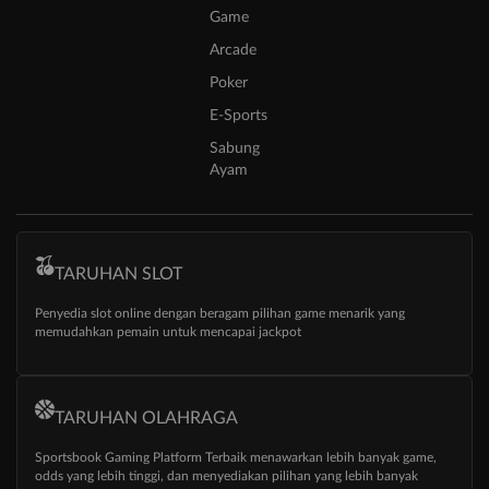
Game
Arcade
Poker
E-Sports
Sabung
Ayam
TARUHAN SLOT
Penyedia slot online dengan beragam pilihan game menarik yang
memudahkan pemain untuk mencapai jackpot
TARUHAN OLAHRAGA
Sportsbook Gaming Platform Terbaik menawarkan lebih banyak game,
odds yang lebih tinggi, dan menyediakan pilihan yang lebih banyak