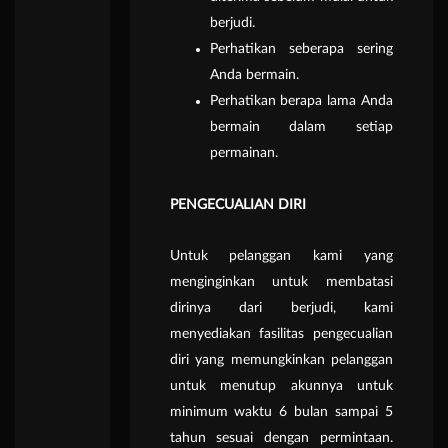
berjudi.
Perhatikan seberapa sering
Anda bermain.
Perhatikan berapa lama Anda
bermain dalam setiap
permainan.
PENGECUALIAN DIRI
Untuk pelanggan kami yang
menginginkan untuk membatasi
dirinya dari berjudi, kami
menyediakan fasilitas pengecualian
diri yang memungkinkan pelanggan
untuk menutup akunnya untuk
minimum waktu 6 bulan sampai 5
tahun sesuai dengan permintaan.