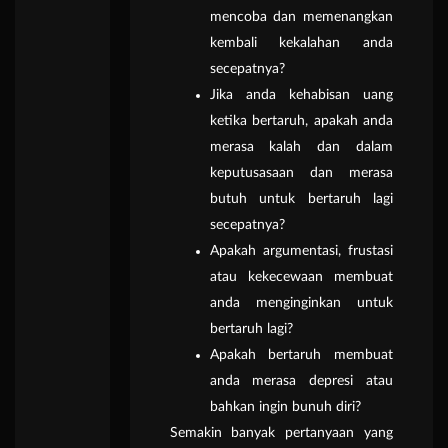
mencoba dan memenangkan
kembali kekalahan anda
secepatnya?
Jika anda kehabisan uang
ketika bertaruh, apakah anda
merasa kalah dan dalam
keputusasaan dan merasa
butuh untuk bertaruh lagi
secepatnya?
Apakah argumentasi, frustasi
atau kekecewaan membuat
anda menginginkan untuk
bertaruh lagi?
Apakah bertaruh membuat
anda merasa depresi atau
bahkan ingin bunuh diri?
Semakin banyak pertanyaan yang