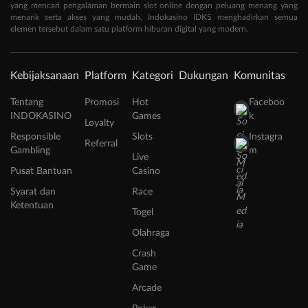
yang mencari pengalaman bermain slot online dengan peluang menang yang
menarik serta akses yang mudah, Indokasino IDKS menghadirkan semua
elemen tersebut dalam satu platform hiburan digital yang modern.
Kebijaksanaan
Platform
Kategori
Dukungan
Komunitas
Tentang
Promosi
Hot
Faceboo
INDOKASINO
Games
k
Loyalty
Responsible
Slots
Instagra
Referral
Gambling
m
Live
Pusat Bantuan
Casino
Syarat dan
Race
Ketentuan
Togel
Olahraga
Crash
Game
Arcade