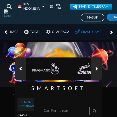
BHS
LIVE
MAIN DI TELEGRAM
CHAT
INDONESIA
DA
MASUK
RACE
TOGEL
OLAHRAGA
CRASH GAME
A
SMARTSOFT
SEMUA
PERMAINAN
CRASH