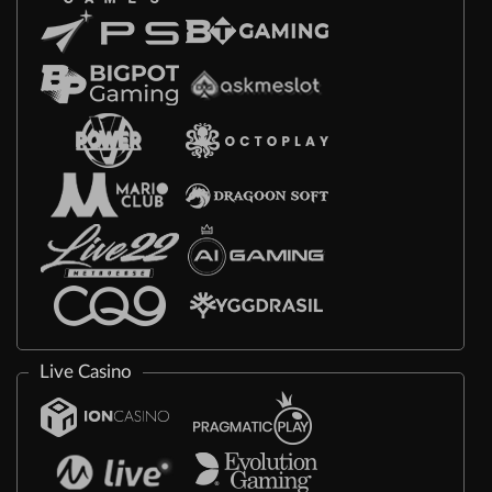
Live Casino