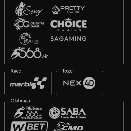
Race
Togel
Olahraga