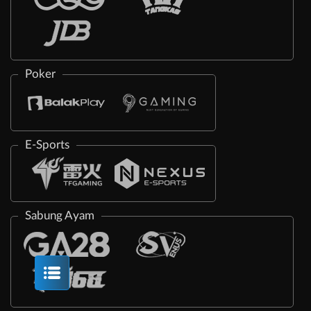
Poker
E-Sports
Sabung Ayam