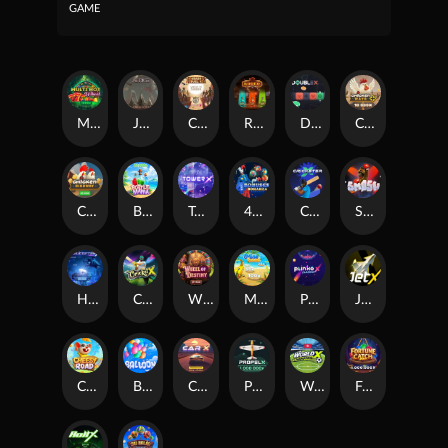
GAME
Multi Hot Wheel
JetX3
Crash Duel X
RodeoX
DoubleX
ChickenWays
Chicken Highway
Bottle Mania
TowerX
4 Bonuses Bonanza
CricketerX
Smash X
HelicopterX
CricketX
Wheel Of Destiny
MineIsland
PlinkoXClassic
JetX
Cheesy Road
Balloon
CarX
PropelX
World Champion X
Fortune Catch