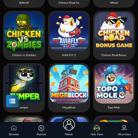
BalloniX
Chicken Road Ice
Wheel
Chicken vs Zombies
AVIA FLY 2
Chicken Road Bonus
Jumper
MegaBlock
Topo Mole
Beranda
Promosi
Masuk
Hub. Kami
Akun Saya