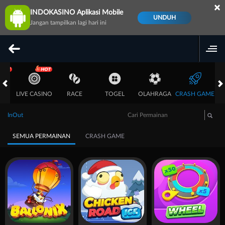
×
INDOKASINO Aplikasi Mobile
UNDUH
Jangan tampilkan lagi hari ini
S
LIVE CASINO
RACE
TOGEL
OLAHRAGA
CRASH GAME
InOut
SEMUA PERMAINAN
CRASH GAME