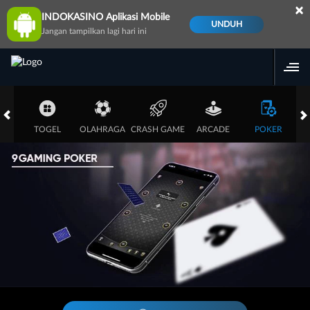
×
INDOKASINO Aplikasi Mobile
UNDUH
Jangan tampilkan lagi hari ini
E
TOGEL
OLAHRAGA
CRASH GAME
ARCADE
POKER
E