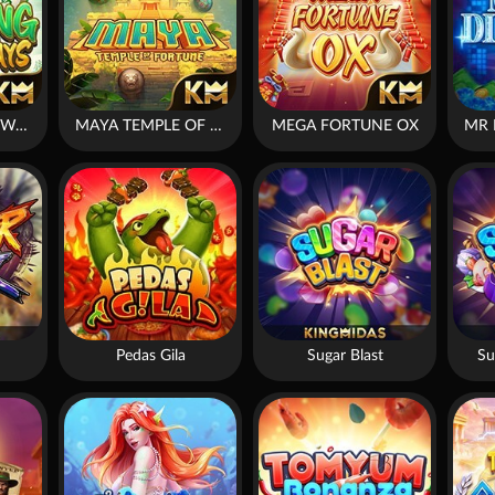
Mahjong Dragon Ways
MAYA TEMPLE OF FORTUNE
MEGA FORTUNE OX
Pedas Gila
Sugar Blast
Su