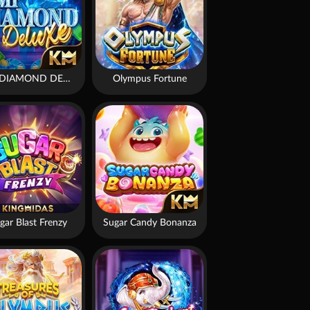
MR DIAMOND DELUXE
Olympus Fortune
gar Blast Frenzy
Sugar Candy Bonanza