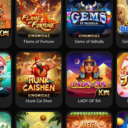
Flame of Fortune
Gems of Valhalla
Go
h
Hunk Cai Shen
LADY OF RA