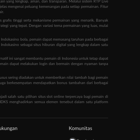
in yang lengkap, aman, dan transparan. Melalui sistem RTP Live
 jelas mengenai peluang kemenangan pada setiap permainan. Fitur
ir.
as grafis tinggi serta mekanisme permainan yang menarik. Banyak
tegi yang tepat. Dengan variasi tema permainan yang luas, mulai
em Indokasino bola, pemain dapat memasang taruhan pada berbagai
Indokasino sebagai situs hiburan digital yang lengkap dalam satu
ternatif ini sangat membantu pemain di Indonesia untuk tetap dapat
, pemain dapat melakukan login dan bermain dengan nyaman tanpa
husus sering diadakan untuk memberikan nilai tambah bagi pemain
i juga berkesempatan mendapatkan bonus tambahan dari berbagai
di salah satu pilihan situs slot online terpercaya bagi pemain di
 IDKS menghadirkan semua elemen tersebut dalam satu platform
ukungan
Komunitas