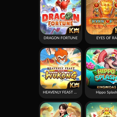
DRAGON FORTUNE
EYES OF RA
HEAVENLY FEAST WITH WUKONG
Hippo Splas