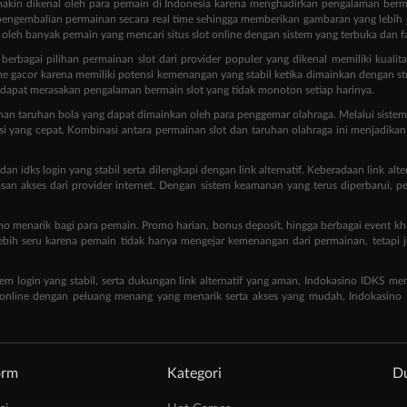
emakin dikenal oleh para pemain di Indonesia karena menghadirkan pengalaman berma
 pengembalian permainan secara real time sehingga memberikan gambaran yang lebih
oleh banyak pemain yang mencari situs slot online dengan sistem yang terbuka dan fa
erbagai pilihan permainan slot dari provider populer yang dikenal memiliki kualit
gacor karena memiliki potensi kemenangan yang stabil ketika dimainkan dengan stra
n dapat merasakan pengalaman bermain slot yang tidak monoton setiap harinya.
lihan taruhan bola yang dapat dimainkan oleh para penggemar olahraga. Melalui sist
si yang cepat. Kombinasi antara permainan slot dan taruhan olahraga ini menjadikan 
dan idks login yang stabil serta dilengkapi dengan link alternatif. Keberadaan link al
asan akses dari provider internet. Dengan sistem keamanan yang terus diperbarui
o menarik bagi para pemain. Promo harian, bonus deposit, hingga berbagai event k
lebih seru karena pemain tidak hanya mengejar kemenangan dari permainan, tetap
m login yang stabil, serta dukungan link alternatif yang aman, Indokasino IDKS menja
 online dengan peluang menang yang menarik serta akses yang mudah, Indokasino
orm
Kategori
D