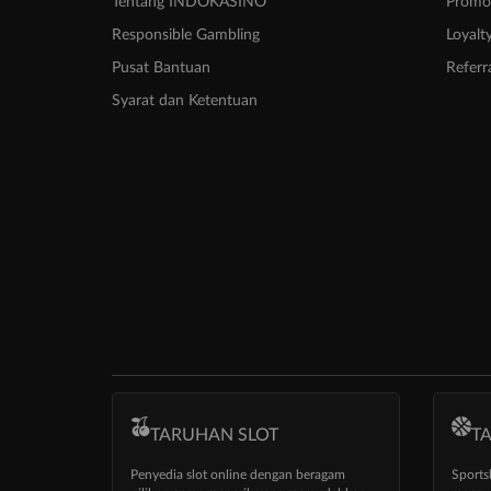
Tentang INDOKASINO
Promo
Responsible Gambling
Loyalt
Pusat Bantuan
Referr
Syarat dan Ketentuan
TARUHAN SLOT
T
Penyedia slot online dengan beragam
Sports