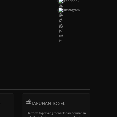
Facebook
Instagram
O
TARUHAN TOGEL
Platform togel yang menarik dari perusahan