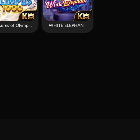
Treasures of Olympus 1000
WHITE ELEPHANT