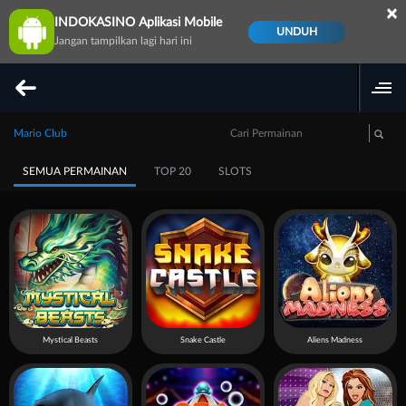
×
INDOKASINO Aplikasi Mobile
UNDUH
Jangan tampilkan lagi hari ini
Mario Club
SEMUA PERMAINAN
TOP 20
SLOTS
Mystical Beasts
Snake Castle
Aliens Madness