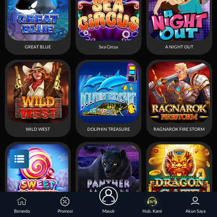
GREAT BLUE
Sea Circus
A NIGHT OUT
WILD WEST
DOLPHIN TREASURE
RAGNAROK FIRE STORM
Beranda
Promosi
Masuk
Hub. Kami
Akun Saya
Sweet Buffet
PANTHER MOON
DRAGON GATE