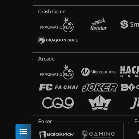
Crash Game
Arcade
Poker
E