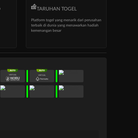
O
TARUHAN TOGEL
Platform togel yang menarik dari perusahan
terbaik di dunia yang menawarkan hadiah
kemenangan besar