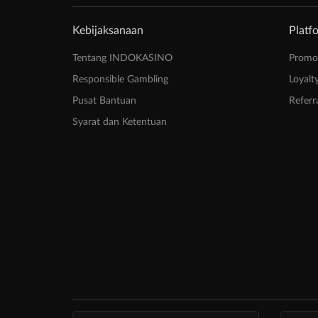
Kebijaksanaan
Platf
Tentang INDOKASINO
Promo
Responsible Gambling
Loyalt
Pusat Bantuan
Referr
Syarat dan Ketentuan