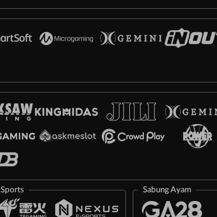
-Sports
Sabung Ayam