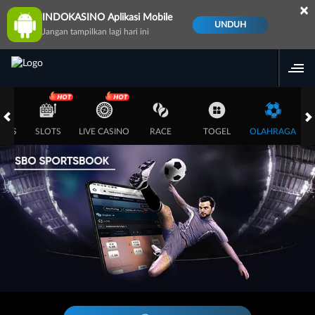
×
INDOKASINO Aplikasi Mobile
UNDUH
Jangan tampilkan lagi hari ini
MES
SLOTS
LIVE CASINO
RACE
TOGEL
OLAHRAGA
CR