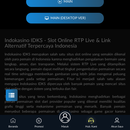
MAIN
MAIN (DESKTOP VER)
Indokasino IDKS - Slot Online RTP Live & Link
Alternatif Terpercaya Indonesia
Indokasino IDKS merupakan salah satu situs slot online yang semakin dikenal
oleh para pemain di Indonesia karena menghadirkan pengalaman bermain yang
lengkap, aman, dan transparan. Melalui sistem RTP Live yang ditampilkan
secara langsung, pemain dapat melihat tingkat pengembalian permainan secara
real time sehingga memberikan gambaran yang lebih jelas mengenai peluang
kemenangan pada setiap permainan. Fitur ini menjadi salah satu alasan
mengapa Indokasino IDKS dipercaya oleh banyak pemain yang mencari situs
slot online dengan sistem yang terbuka dan fair.
Sebagai situs yang terus berkembang, Indokasino menghadirkan berbagai
pilihan permainan slot dari provider populer yang dikenal memiliki kualitas
grafis tinggi serta mekanisme permainan yang menarik. Banyak pemain
menyebut beberapa permainan di Indokasino sebagai game gacor karena
memiliki potensi kemenangan yang stabil ketika dimainkan dengan strategi
yang tepat. Dengan variasi tema permainan yang luas, mulai dari tema mitologi,
petualangan, hingga permainan klasik, pemain dapat merasakan pengalaman
Beranda
Promosi
Masuk
Hub. Kami
Akun Saya