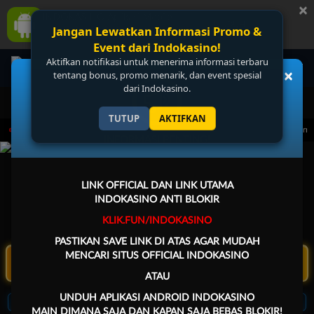
×
INDOKASINO Aplikasi Mobile
UNDUH
Jangan Lewatkan Informasi Promo &
Jangan tampilkan lagi hari ini
Event dari Indokasino!
Aktifkan notifikasi untuk menerima informasi terbaru
tentang bonus, promo menarik, dan event spesial
×
dari Indokasino.
TUTUP
AKTIFKAN
ari 15.00.00 sampai 30-Sep-2026 15.00.00. Selama waktu ini, PP Virtual Sports pe
INFORMASI PENTING!
LINK OFFICIAL DAN LINK UTAMA
INDOKASINO ANTI BLOKIR
KLIK.FUN/INDOKASINO
PASTIKAN SAVE LINK DI ATAS AGAR MUDAH
MENCARI SITUS OFFICIAL INDOKASINO
ALTERNATIF : KLIK.FUN/INDOKASINO
ATAU
UNDUH APLIKASI ANDROID INDOKASINO
Withdraw Live
MAIN DIMANA SAJA DAN KAPAN SAJA BEBAS BLOKIR!