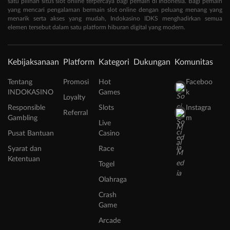
satu pilihan situs slot online terpercaya bagi pemain di Indonesia. Bagi pemain
yang mencari pengalaman bermain slot online dengan peluang menang yang
menarik serta akses yang mudah, Indokasino IDKS menghadirkan semua
elemen tersebut dalam satu platform hiburan digital yang modern.
Kebijaksanaan
Platform
Kategori
Dukungan
Komunitas
Tentang
Promosi
Hot
Faceboo
INDOKASINO
Games
k
Loyalty
Responsible
Slots
Instagra
Referral
Gambling
m
Live
Pusat Bantuan
Casino
Syarat dan
Race
Ketentuan
Togel
Olahraga
Crash
Game
Arcade