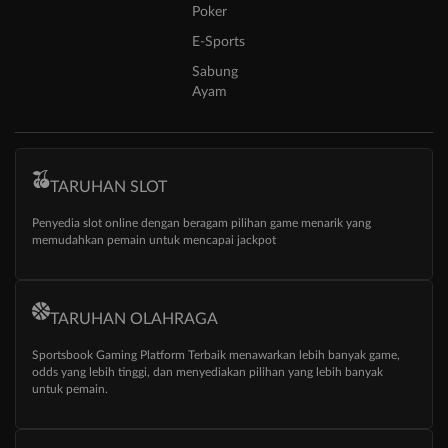
Poker
E-Sports
Sabung
Ayam
TARUHAN SLOT
Penyedia slot online dengan beragam pilihan game menarik yang
memudahkan pemain untuk mencapai jackpot
TARUHAN OLAHRAGA
Sportsbook Gaming Platform Terbaik menawarkan lebih banyak game,
odds yang lebih tinggi, dan menyediakan pilihan yang lebih banyak
untuk pemain.