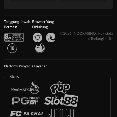
Tanggung Jawab
Browser Yang
Bermain
Didukung
©2026 INDOKASINO. Hak cipta
dilindungi | 18+
Platform Penyedia Layanan
Slots