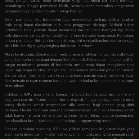
tepat. Dengan variasi tema permainan yang luas, mulai dari tema mitologi,
petualangan, hingga permainan klasik, pemain dapat merasakan pengalaman
bermain slot yang tidak monoton setiap harinya.
Selain permainan slot, Indokasino juga menyediakan berbagai pilihan taruhan
bola yang dapat dimainkan oleh para penggemar olahraga. Melalui sistem
Indokasino bola, pemain dapat memasang taruhan pada berbagai liga sepak
bola dunia dengan odds kompetitif dan proses transaksi yang cepat. Kombinasi
antara permainan slot dan taruhan olahraga ini menjadikan Indokasino sebagai
situs hiburan digital yang lengkap dalam satu platform.
Akses ke situs juga dibuat mudah melalui sistem indokasino login dan idks login
yang stabil serta dilengkapi dengan link alternatif. Keberadaan link alternatif ini
sangat membantu pemain di Indonesia untuk tetap dapat mengakses situs
kapan saja tanpa kendala jaringan atau pembatasan akses dari provider internet.
Dengan sistem keamanan yang terus diperbarui, pemain dapat melakukan login
dan bermain dengan nyaman tanpa khawatir terhadap keamanan akun maupun
data pribadi.
Indokasino IDKS juga dikenal karena menghadirkan berbagai promo menarik
bagi para pemain. Promo harian, bonus deposit, hingga berbagai event khusus
sering diadakan untuk memberikan nilai tambah bagi pemain yang aktif
bermain. Hal ini membuat suasana bermain menjadi lebih seru karena pemain
tidak hanya mengejar kemenangan dari permainan, tetapi juga berkesempatan
mendapatkan bonus tambahan dari berbagai program yang tersedia.
Dengan kombinasi teknologi RTP Live, pilihan game populer, sistem login yang
stabil, serta dukungan link alternatif yang aman, Indokasino IDKS menjadi salah