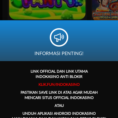
Fruit Party
Floating Dra
INFORMASI PENTING!
LINK OFFICIAL DAN LINK UTAMA
INDOKASINO ANTI BLOKIR
KLIK.FUN/INDOKASINO
PASTIKAN SAVE LINK DI ATAS AGAR MUDAH
LIVE CASINO
MENCARI SITUS OFFICIAL INDOKASINO
ATAU
UNDUH APLIKASI ANDROID INDOKASINO