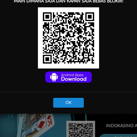
MAIN DIMANA SAJA DAN KAPAN SAJA BEBAS BLOKIR!
DOWNLOAD
SEKARANG
OK
NIKMATI PERFORMA T
INDOKASINO 