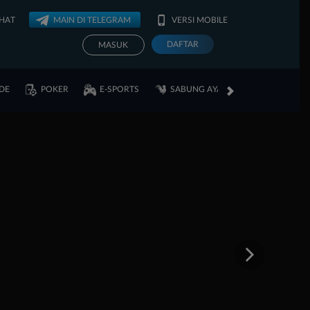
CHAT
MAIN DI TELEGRAM
VERSI MOBILE
DAFTAR
MASUK
DE
POKER
E-SPORTS
SABUNG AYAM
PROMOSI