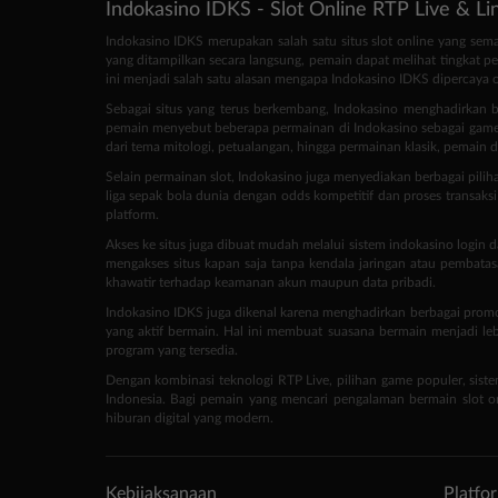
Indokasino IDKS - Slot Online RTP Live & Lin
Indokasino IDKS merupakan salah satu situs slot online yang sem
yang ditampilkan secara langsung, pemain dapat melihat tingkat 
ini menjadi salah satu alasan mengapa Indokasino IDKS dipercaya o
Sebagai situs yang terus berkembang, Indokasino menghadirkan be
pemain menyebut beberapa permainan di Indokasino sebagai game g
dari tema mitologi, petualangan, hingga permainan klasik, pemain
Selain permainan slot, Indokasino juga menyediakan berbagai pili
liga sepak bola dunia dengan odds kompetitif dan proses transaksi
platform.
Akses ke situs juga dibuat mudah melalui sistem indokasino login da
mengakses situs kapan saja tanpa kendala jaringan atau pembata
khawatir terhadap keamanan akun maupun data pribadi.
Indokasino IDKS juga dikenal karena menghadirkan berbagai promo
yang aktif bermain. Hal ini membuat suasana bermain menjadi l
program yang tersedia.
Dengan kombinasi teknologi RTP Live, pilihan game populer, sistem 
Indonesia. Bagi pemain yang mencari pengalaman bermain slot 
hiburan digital yang modern.
Kebijaksanaan
Platfo