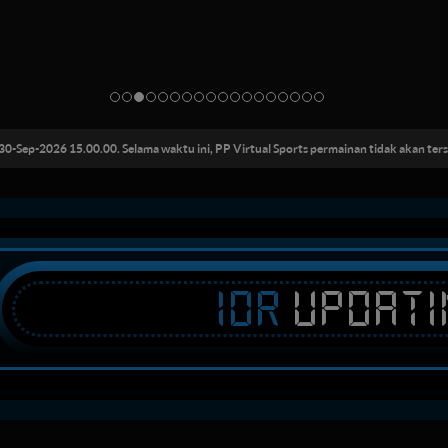
-2026 15.00.00. Selama waktu ini, PP Virtual Sports permainan tidak akan tersedia
IDR
UPDATI