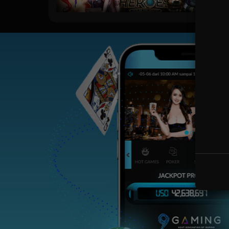
IDR
3,009,000.00
Starlight Princess™ 1000
antirun****t
IDR
2,951,000.00